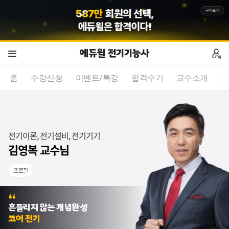
5
8
7
만
회원의 선택,
근거보기
에듀윌
은 합격이다!
에듀윌 전기기능사
홈
수강신청
이벤트/특강
합격수기
교수소개
교
전기이론, 전기설비, 전기기기
김영복 교수님
프로필
귀에 쏙쏙 박히는 강의 감사드려요
흔들리지 않는 개념완성
감사합니다 더욱 정진하여 가르침에 보답하겠습니다
코어 전기