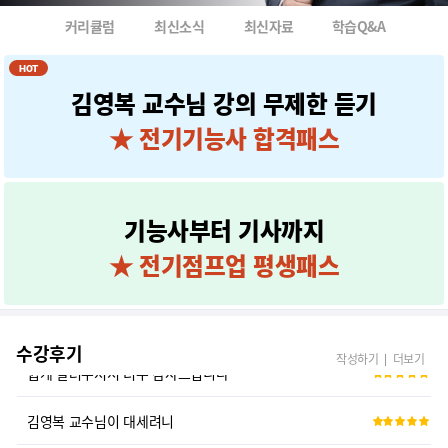
22년 1회시험 오늘 합격하고 왔습니다! 교수님
커리큘럼
최신소식
최신자료
학습Q&A
인터넷 강의 플랫폼은 역시 에듀윌이란걸 알게됐습니다
HOT
김영복 교수님 강의 무제한 듣기
전기기능사 비전공자 동차합격!!!
★ 전기기능사 합격패스
처음 접하는 전기에 대한 부담감 줄여주며, 자격증 완주에 대한 자심감을 ...
비전공자 한달만에 합격 덕분입니다~♡♡
기능사부터 기사까지
공부란것을 처음 손에 잡았습니다.
★ 전기점프업 평생패스
전기기사 회로이론 강의 너무 감사합니다 ㅠㅠ
수강후기
쉽게 알려주셔서 너무 감사드립니다
작성하기
더보기
김영복 교수님이 대세려니
필수적으로 알아야 하는 내용만 알려주어 좋습니다