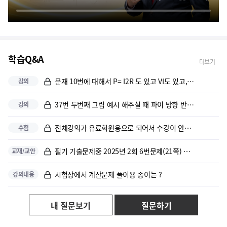
새로운걸 배울때 전에 나왔던 내용을 한번더 설명해주고 연계시켜서 중요한 ...
전체적으로 교재 및 강의가 만족스럽습니다.
학습Q&A
더보기
이해하기 쉽게, 요점은 강조해서 말씀해 주셔서 좋았다.
문재 10번에 대해서 P= I2R 도 있고 VI도 있고, 여러가지 식이 ...
강의
교수님께서 시험에 나올부분을 정확히 집어주시는게 좋았습니다.
37번 두번째 그림 예시 해주실 때 파이 방향 반대 방향 아닌가요?
강의
모든것이 매우좋음
전체강의가 유료회원용으로 되어서 수강이 안되는데 왜 안될까요. 올해 12...
수험
내용설명을 잘하시고 중간중간 문제풀이가 있어서 이해하기 쉽다
필기 기출문제중 2025년 2회 6번문제(21쪽) 고압가공전선이 도로를 ...
교재/교안
강의가 귀에 쏙쏙들어옵니다.
시험장에서 계산문제 풀이용 종이는 ?
강의내용
이해하기 쉽게 공식을 풀어서 하나하나 설명해주셔서 책보고는 이해를 못하던...
내 질문보기
질문하기
수강하는데 만족하고 있습니다.