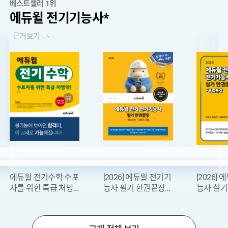
베스트셀러 1위
에듀윌 전기기능사*
근거보기
듀윌 전기수학 수포
[2026] 에듀윌 전기기
[2026] 에듀윌 
 위한 특급 처방
능사 필기 한권끝장
능사 실기 한권
(핵심이론+기출 8개
(이론 및 실습+
년)
형)
[공지] 2026년 국가기술자격 검정시행 공고(시험일정 안내)