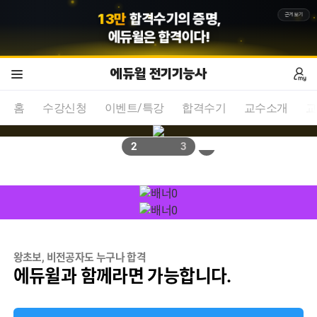
1
3
만
합격수기의 증명,
근거보기
에듀윌
은 합격이다!
에듀윌 전기기능사
홈
수강신청
이벤트/특강
합격수기
교수소개
교
2
3
왕초보, 비전공자도 누구나 합격
에듀윌과 함께라면 가능합니다.